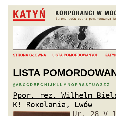
STRONA GŁÓWNA
LISTA POMORDOWANYCH
KATY
LISTA POMORDOWA
#
A
B
C
Ć
D
E
F
G
H
I
J
K
L
Ł
M
N
O
P
R
S
Ś
T
U
W
Z
Ż
Ź
Ppor. rez. Wilhelm Biel
K! Roxolania, Lwów
Ur. 28 V 