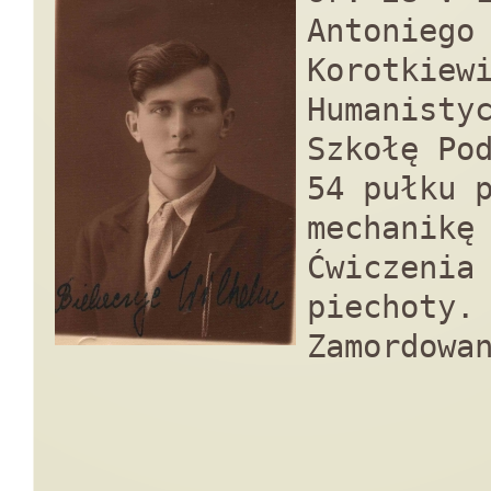
Antoniego
Korotkiew
Humanisty
Szkołę Po
54 pułku 
mechanikę
Ćwiczenia
piechoty.
Zamordowa