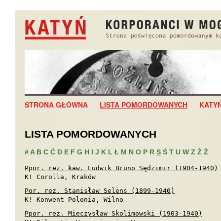
STRONA GŁÓWNA
LISTA POMORDOWANYCH
KATY
LISTA POMORDOWANYCH
#
A
B
C
Ć
D
E
F
G
H
I
J
K
L
Ł
M
N
O
P
R
S
Ś
T
U
W
Z
Ż
Ź
Ppor. rez. kaw. Ludwik Bruno Sędzimir (1904-1940)
K! Corolla, Kraków
Por. rez. Stanisław Selens (1899-1940)
K! Konwent Polonia, Wilno
Ppor. rez. Mieczysław Skolimowski (1903-1940)