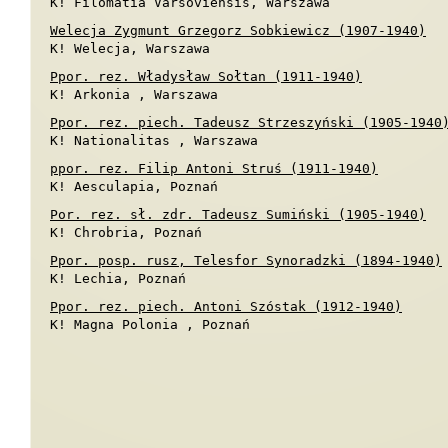
K! Filomatia Varsoviensis, Warszawa
Welecja Zygmunt Grzegorz Sobkiewicz (1907-1940)
K! Welecja, Warszawa
Ppor. rez. Władysław Sołtan (1911-1940)
K! Arkonia , Warszawa
Ppor. rez. piech. Tadeusz Strzeszyński (1905-1940
K! Nationalitas , Warszawa
ppor. rez. Filip Antoni Struś (1911-1940)
K! Aesculapia, Poznań
Por. rez. sł. zdr. Tadeusz Sumiński (1905-1940)
K! Chrobria, Poznań
Ppor. posp. rusz, Telesfor Synoradzki (1894-1940)
K! Lechia, Poznań
Ppor. rez. piech. Antoni Szóstak (1912-1940)
K! Magna Polonia , Poznań